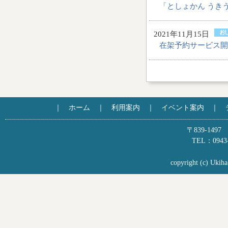
「としょかん うき
2021年11月15日
在架予約サービス開
｜
ホーム
｜
利用案内
｜
イベント案内
｜
〒839-1
TEL：0943-
copyright (c) Ukiha 